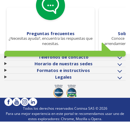
Preguntas frecuentes
Sobr
¿Necesitas ayuda?, encuentra las respuestas que
Conoce los
necesitas.
arrendamiento 
Teléfonos de contacto
Horario de nuestras sedes
Formatos e instructivos
Legales
Todos los derechos reservados Coninsa SAS ©
2026
Para una mejor experiencia en este portal te recomendamos usar uno de
estos exploradores: Chrome, Mozilla u Opera.