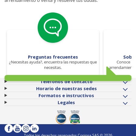
Preguntas frecuentes
Sobr
¿Necesitas ayuda?, encuentra las respuestas que
Conoce los
necesitas.
arrendamiento 
Teléfonos de contacto
Horario de nuestras sedes
Formatos e instructivos
Legales
Todos los derechos reservados Coninsa SAS ©
2026