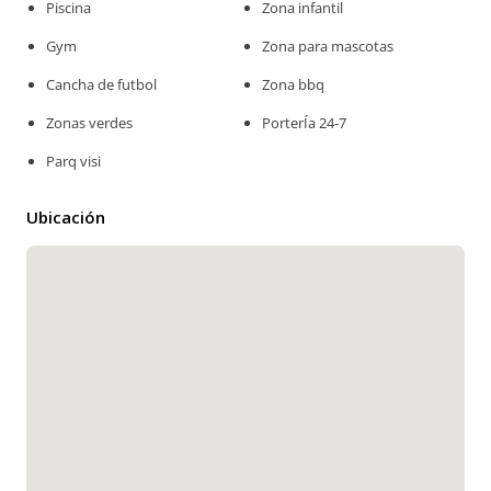
Piscina
Zona infantil
Gym
Zona para mascotas
Cancha de futbol
Zona bbq
Zonas verdes
PorterÍa 24-7
Parq visi
Ubicación