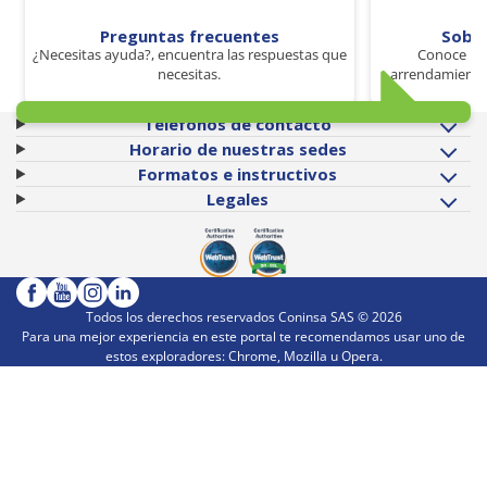
Preguntas frecuentes
Sobr
¿Necesitas ayuda?, encuentra las respuestas que
Conoce los
necesitas.
arrendamiento 
Teléfonos de contacto
Horario de nuestras sedes
Formatos e instructivos
Legales
Todos los derechos reservados Coninsa SAS ©
2026
Para una mejor experiencia en este portal te recomendamos usar uno de
estos exploradores: Chrome, Mozilla u Opera.