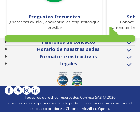
Preguntas frecuentes
Sobr
¿Necesitas ayuda?, encuentra las respuestas que
Conoce los
necesitas.
arrendamiento 
Teléfonos de contacto
Horario de nuestras sedes
Formatos e instructivos
Legales
Todos los derechos reservados Coninsa SAS ©
2026
Para una mejor experiencia en este portal te recomendamos usar uno de
estos exploradores: Chrome, Mozilla u Opera.