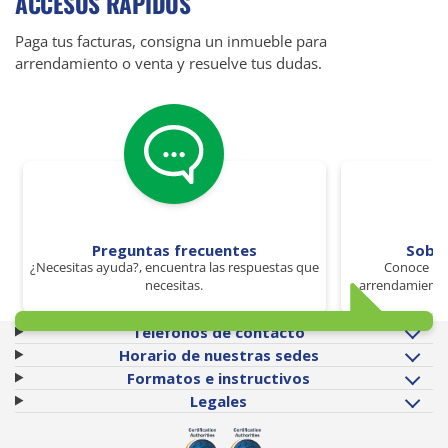
ACCESOS RÁPIDOS
Paga tus facturas, consigna un inmueble para
arrendamiento o venta y resuelve tus dudas.
Preguntas frecuentes
Sobr
¿Necesitas ayuda?, encuentra las respuestas que
Conoce los
necesitas.
arrendamiento 
Teléfonos de contacto
Horario de nuestras sedes
Formatos e instructivos
Legales