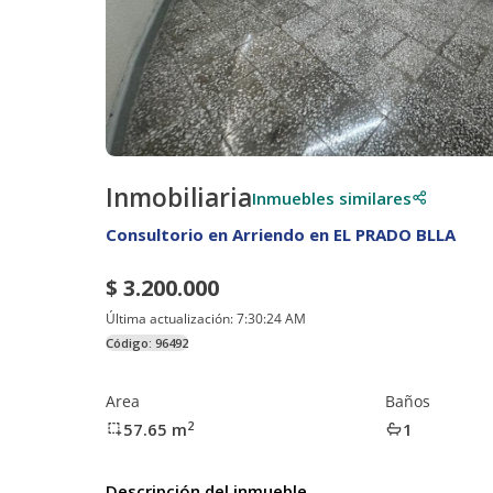
Inmobiliaria
Inmuebles similares
Consultorio en Arriendo en EL PRADO BLLA
$ 3.200.000
Última actualización:
7:30:24 AM
Código:
96492
Area
Baños
2
57.65
m
1
Descripción del inmueble