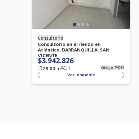
Consultorio
Consultorio en arriendo en
Atlántico, BARRANQUILLA, SAN
VICENTE
$3.942.826
1
2
29.00
m
Código:
74059
Ver inmueble