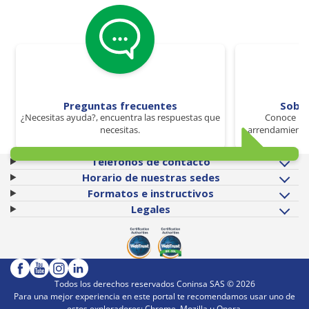
Preguntas frecuentes
Sobr
¿Necesitas ayuda?, encuentra las respuestas que
Conoce los
necesitas.
arrendamiento 
Teléfonos de contacto
Horario de nuestras sedes
Formatos e instructivos
Legales
Todos los derechos reservados Coninsa SAS ©
2026
Para una mejor experiencia en este portal te recomendamos usar uno de
estos exploradores: Chrome, Mozilla u Opera.