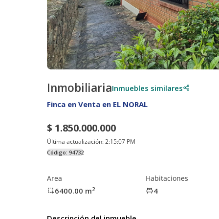
Inmobiliaria
Inmuebles similares
Finca en Venta en EL NORAL
$ 1.850.000.000
Última actualización:
2:15:07 PM
Código:
94732
Area
Habitaciones
2
6400.00
m
4
Descripción del inmueble