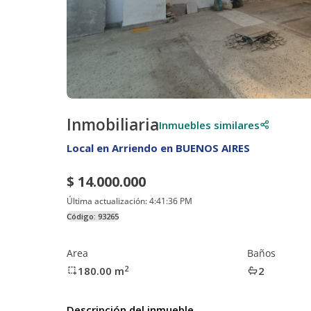
Inmobiliaria
Inmuebles similares
Local en Arriendo en BUENOS AIRES
$ 14.000.000
Última actualización:
4:41:36 PM
Código:
93265
Area
Baños
2
180.00
m
2
Descripción del inmueble