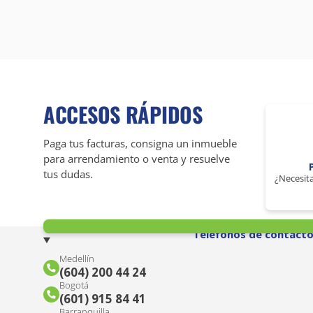
ACCESOS RÁPIDOS
Paga tus facturas, consigna un inmueble
para arrendamiento o venta y resuelve
tus dudas.
¿Necesita
Teléfonos de contact
Medellín
(604) 200 44 24
Bogotá
(601) 915 84 41
Barranquilla