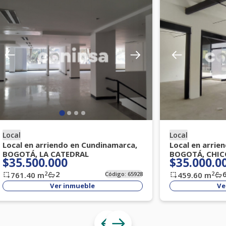
Local
Local
Local en arriendo en Cundinamarca,
Local en arrie
BOGOTÁ, LA CATEDRAL
BOGOTÁ, CHIC
$35.500.000
$35.000.0
2
2
2
761.40
m
Código:
65928
459.60
m
Ver inmueble
Ve