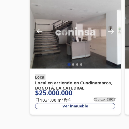
Local
Local en arriendo en Cundinamarca,
BOGOTÁ, LA CATEDRAL
$25.000.000
4
2
1031.00
m
Código:
65927
Ver inmueble