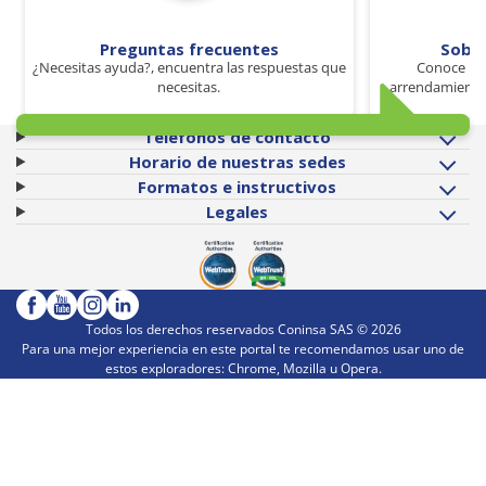
Preguntas frecuentes
Sobr
¿Necesitas ayuda?, encuentra las respuestas que
Conoce los
necesitas.
arrendamiento 
Teléfonos de contacto
Horario de nuestras sedes
Formatos e instructivos
Legales
Todos los derechos reservados Coninsa SAS ©
2026
Para una mejor experiencia en este portal te recomendamos usar uno de
estos exploradores: Chrome, Mozilla u Opera.