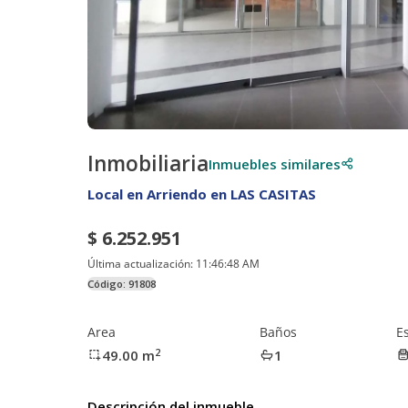
Inmobiliaria
Inmuebles similares
Local en Arriendo en LAS CASITAS
$ 6.252.951
Última actualización:
11:46:48 AM
Código:
91808
Area
Baños
Es
2
49.00
m
1
Descripción del inmueble