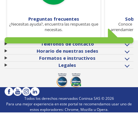
Preguntas frecuentes
Sobr
¿Necesitas ayuda?, encuentra las respuestas que
Conoce los
necesitas.
arrendamiento 
Teléfonos de contacto
Horario de nuestras sedes
Formatos e instructivos
Legales
Todos los derechos reservados Coninsa SAS ©
2026
Para una mejor experiencia en este portal te recomendamos usar uno de
estos exploradores: Chrome, Mozilla u Opera.