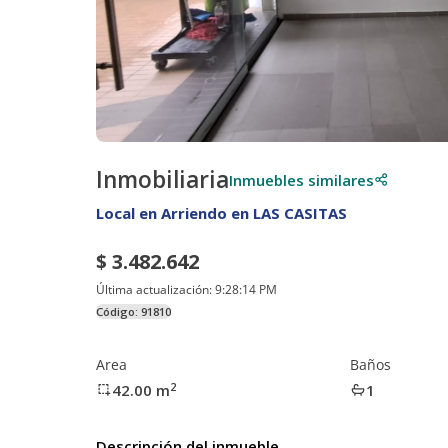
Inmobiliaria
Inmuebles similares
Local en Arriendo en LAS CASITAS
$ 3.482.642
Última actualización:
9:28:14 PM
Código:
91810
Area
Baños
2
42.00
m
1
Descripción del inmueble