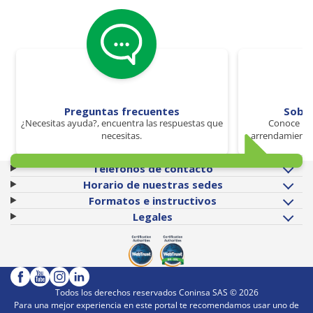
Preguntas frecuentes
Sobr
¿Necesitas ayuda?, encuentra las respuestas que
Conoce los
necesitas.
arrendamiento 
Teléfonos de contacto
Horario de nuestras sedes
Formatos e instructivos
Legales
Todos los derechos reservados Coninsa SAS ©
2026
Para una mejor experiencia en este portal te recomendamos usar uno de