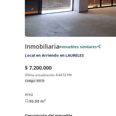
Inmobiliaria
Inmuebles similares
Local en Arriendo en LAURELES
$ 7.200.000
Última actualización:
4:44:53 PM
Código:
93173
Area
2
90.00
m
Descripción del inmueble