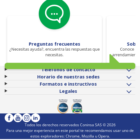
Preguntas frecuentes
Sobr
¿Necesitas ayuda?, encuentra las respuestas que
Conoce los
necesitas.
arrendamiento 
Teléfonos de contacto
Horario de nuestras sedes
Formatos e instructivos
Legales
Todos los derechos reservados Coninsa SAS ©
2026
Para una mejor experiencia en este portal te recomendamos usar uno de
estos exploradores: Chrome, Mozilla u Opera.