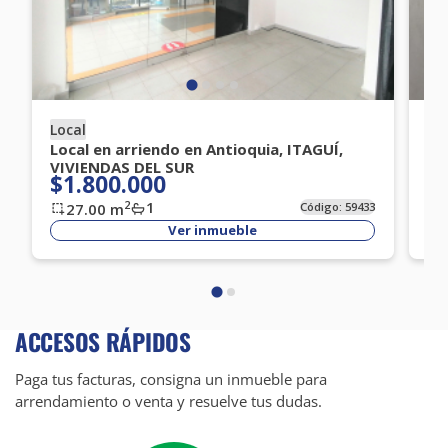
Local
Lo
Local en arriendo en Antioquia, ITAGUÍ,
Lo
VIVIENDAS DEL SUR
ES
$1.800.000
$
1
2
27.00
m
Código:
59433
Ver inmueble
ACCESOS RÁPIDOS
Paga tus facturas, consigna un inmueble para
arrendamiento o venta y resuelve tus dudas.