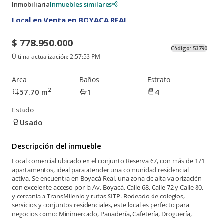
Inmobiliaria
Inmuebles similares
Local en Venta en BOYACA REAL
$ 778.950.000
Código:
53790
Última actualización:
2:57:53 PM
Area
Baños
Estrato
2
57.70
m
1
4
Estado
Usado
Descripción del inmueble
Local comercial ubicado en el conjunto Reserva 67, con más de 171
apartamentos, ideal para atender una comunidad residencial
activa. Se encuentra en Boyacá Real, una zona de alta valorización
con excelente acceso por la Av. Boyacá, Calle 68, Calle 72 y Calle 80,
y cercanía a TransMilenio y rutas SITP. Rodeado de colegios,
servicios y conjuntos residenciales, este local es perfecto para
negocios como: Minimercado, Panadería, Cafetería, Droguería,