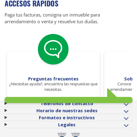
ACCESOS RÁPIDOS
Paga tus facturas, consigna un inmueble para
arrendamiento o venta y resuelve tus dudas.
Preguntas frecuentes
Sobr
¿Necesitas ayuda?, encuentra las respuestas que
Conoce los
necesitas.
arrendamiento 
Teléfonos de contacto
Horario de nuestras sedes
Formatos e instructivos
Legales