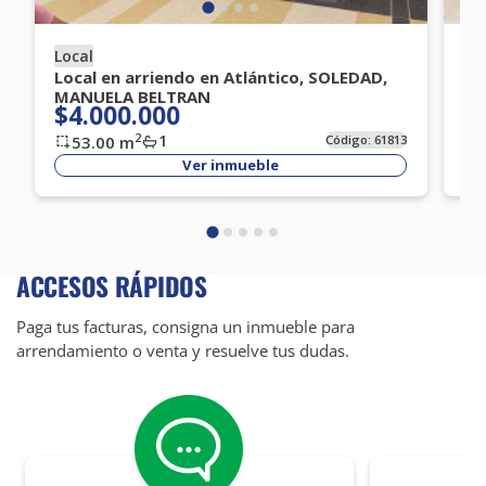
Local
Lo
Local en arriendo en Atlántico, SOLEDAD,
Lo
MANUELA BELTRAN
MA
$4.000.000
$
1
2
53.00
m
Código:
61813
Ver inmueble
ACCESOS RÁPIDOS
Paga tus facturas, consigna un inmueble para
arrendamiento o venta y resuelve tus dudas.