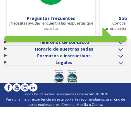
Preguntas frecuentes
Sobr
¿Necesitas ayuda?, encuentra las respuestas que
Conoce los
necesitas.
arrendamiento 
Teléfonos de contacto
Horario de nuestras sedes
Formatos e instructivos
Legales
Todos los derechos reservados Coninsa SAS ©
2026
Para una mejor experiencia en este portal te recomendamos usar uno de
estos exploradores: Chrome, Mozilla u Opera.