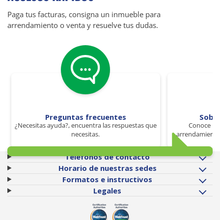
Paga tus facturas, consigna un inmueble para
arrendamiento o venta y resuelve tus dudas.
Preguntas frecuentes
Sobr
¿Necesitas ayuda?, encuentra las respuestas que
Conoce los
necesitas.
arrendamiento 
Teléfonos de contacto
Horario de nuestras sedes
Formatos e instructivos
Legales