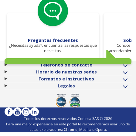
Preguntas frecuentes
Sobr
¿Necesitas ayuda?, encuentra las respuestas que
Conoce los
necesitas.
arrendamiento 
Teléfonos de contacto
Horario de nuestras sedes
Formatos e instructivos
Legales
Todos los derechos reservados Coninsa SAS ©
2026
Para una mejor experiencia en este portal te recomendamos usar uno de
estos exploradores: Chrome, Mozilla u Opera.