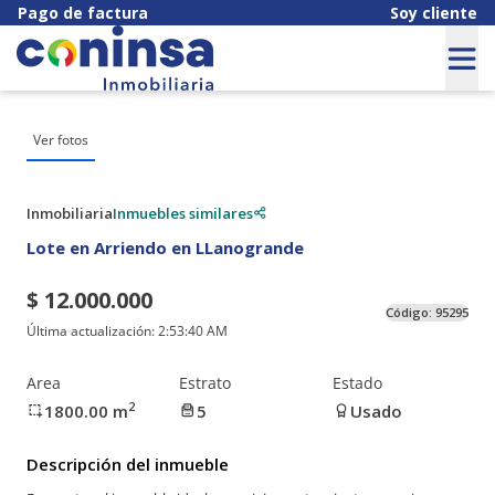
Pago de factura
Soy cliente
Ver fotos
Inmobiliaria
Inmuebles similares
Lote en Arriendo en LLanogrande
$ 12.000.000
Código:
95295
Última actualización:
2:53:40 AM
Area
Estrato
Estado
2
1800.00
m
5
Usado
Descripción del inmueble