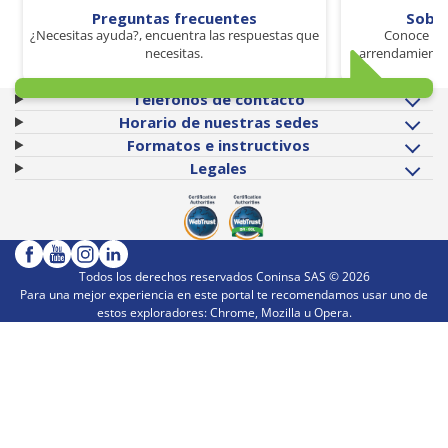
Preguntas frecuentes
Sobr
¿Necesitas ayuda?, encuentra las respuestas que
Conoce los
necesitas.
arrendamiento 
Teléfonos de contacto
Horario de nuestras sedes
Formatos e instructivos
Legales
Todos los derechos reservados Coninsa SAS ©
2026
Para una mejor experiencia en este portal te recomendamos usar uno de
estos exploradores: Chrome, Mozilla u Opera.