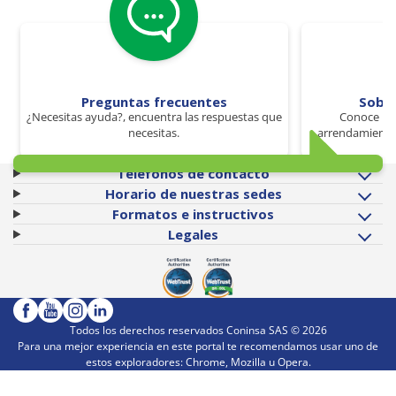
Preguntas frecuentes
Sobr
¿Necesitas ayuda?, encuentra las respuestas que
Conoce los
necesitas.
arrendamiento 
Teléfonos de contacto
Horario de nuestras sedes
Formatos e instructivos
Legales
Todos los derechos reservados Coninsa SAS ©
2026
Para una mejor experiencia en este portal te recomendamos usar uno de
estos exploradores: Chrome, Mozilla u Opera.