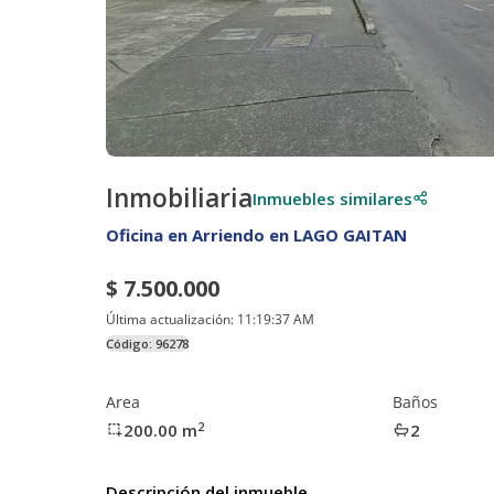
Inmobiliaria
Inmuebles similares
Oficina en Arriendo en LAGO GAITAN
$ 7.500.000
Última actualización:
11:19:37 AM
Código:
96278
Area
Baños
2
200.00
m
2
Descripción del inmueble