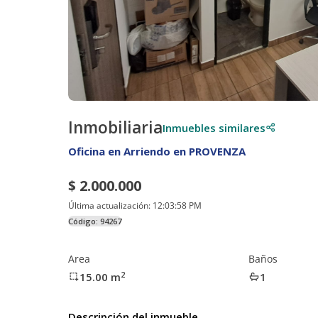
Inmobiliaria
Inmuebles similares
Oficina en Arriendo en PROVENZA
$ 2.000.000
Última actualización:
12:03:58 PM
Código:
94267
Area
Baños
2
15.00
m
1
Descripción del inmueble