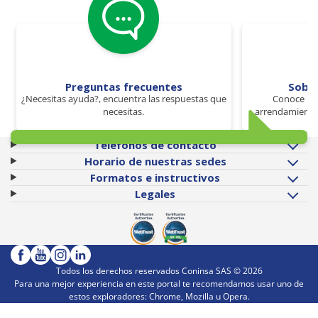
Preguntas frecuentes
Sobr
¿Necesitas ayuda?, encuentra las respuestas que
Conoce los
necesitas.
arrendamiento 
Teléfonos de contacto
Horario de nuestras sedes
Formatos e instructivos
Legales
Todos los derechos reservados Coninsa SAS ©
2026
Para una mejor experiencia en este portal te recomendamos usar uno de
estos exploradores: Chrome, Mozilla u Opera.