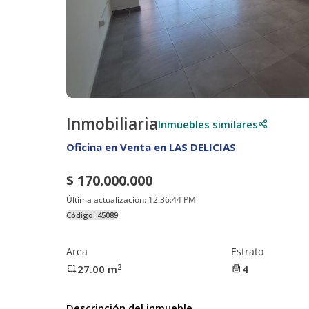
Inmobiliaria
Inmuebles similares
Oficina en Venta en LAS DELICIAS
$ 170.000.000
Última actualización:
12:36:44 PM
Código:
45089
Area
Estrato
2
27.00
m
4
Descripción del inmueble