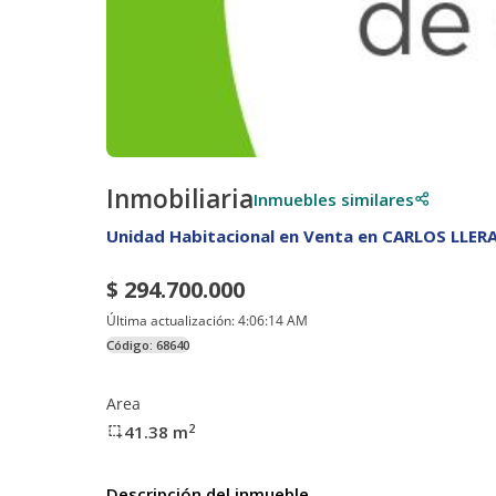
Inmobiliaria
Inmuebles similares
Unidad Habitacional en Venta en CARLOS LLER
$ 294.700.000
Última actualización:
4:06:14 AM
Código:
68640
Area
2
41.38
m
Descripción del inmueble