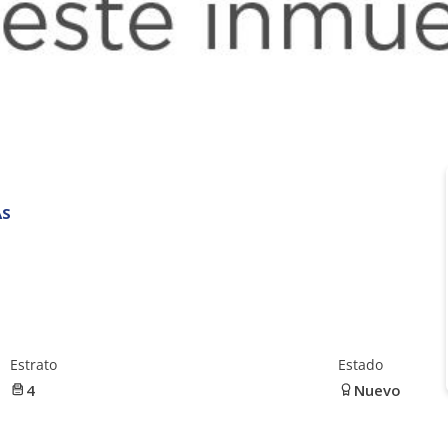
AS
Estrato
Estado
4
Nuevo