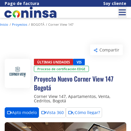
Pago de factura
Soy cliente
Inicio
Proyectos
BOGOTÁ
Corner View 147
Compartir
Últimas unidades
VIS
Proceso de certificación EDGE
Proyecto Nuevo Corner View 147
Bogotá
Corner View 147, Apartamentos, Venta,
Cedritos, Bogotá
Apto modelo
Vista 360
¿Cómo llegar?