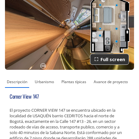
Full screen
Descripción
Urbanismo
Plantas típicas
Avance de proyecto
So
Corner View 147
El proyecto CORNER VIEW 147 se encuentra ubicado en la
localidad de USAQUÉN barrio CEDRITOS hacia el norte de
Bogotá, exactamente en la Calle 147 #13 - 26, en un sector
rodeado de vías de acceso, transporte publico, comercio y a
solo 40 minutos de la Sabana Norte. Está conformado por un
edificio de 7 pisos donde se desarrollarán 288 unidades de