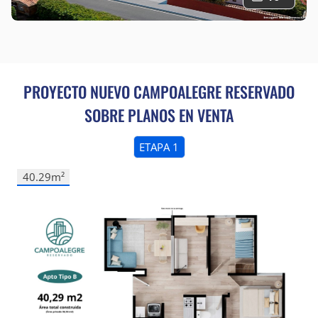
leer su Política en Materia de Protección de Datos
Personales y solicitar la actualización o remoción de mis
datos personales, escribiendo al correo
servicioalcliente@coninsa.co
, dirección Calle 55 # 45-
55 o telefónicamente el PBX de cada regional.
PROYECTO NUEVO
CAMPOALEGRE RESERVADO
SOBRE PLANOS EN VENTA
ETAPA 1
40.29m²