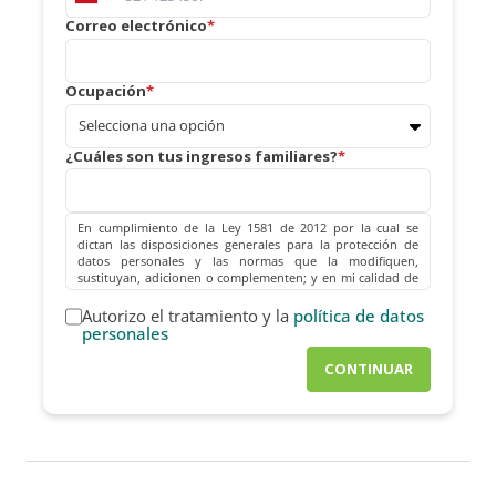
Correo electrónico
Ocupación
¿Cuáles son tus ingresos familiares?
En cumplimiento de la Ley 1581 de 2012 por la cual se
dictan las disposiciones generales para la protección de
datos personales y las normas que la modifiquen,
sustituyan, adicionen o complementen; y en mi calidad de
titular de los datos personales; emito mi consentimiento
previo, expreso e informado con una X en el recuadro
Autorizo el tratamiento y la
política de datos
inferior, para que la sociedad CONINSA y/o terceros con
personales
los cuales ésta acuerde en todo o en parte la realización de
cualquier actividad relativa o relacionada con el
CONTINUAR
tratamiento de datos personales en su calidad de
RESPONSABLE y/o ENCARGADA DEL TRATAMIENTO, decida
sobre los datos personales aquí contenidos;
específicamente para que realice el contacto telefónico y/o
el envío de información de interés y de invitaciones a
eventos programados por la Compañía por cualquier
medio, correos electrónicos, y redes sociales y alguna otra
derivada de este contacto inicial que sea de su interés.