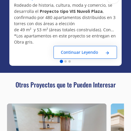
Rodeado de historia, cultura, moda y comercio, se
desarrolla el
Proyecto tipo VIS Nuvoli Plaza
,
confirmado por 480 apartamentos distribuidos en 3
torres con dos áreas a elección
de 49 m² y 53 m² (áreas totales construidas). Con
una ubicación privilegiada a unos pasos de la Plaza
*Los apartamentos en este proyecto se entregan en
de la Paz y la Catedral, cuenta con una amplia
Obra gris.
oferta de servicios a su alrededor teniendo cerca el
Continuar Leyendo
C.C. Portal del Prado y con fácil acceso a cualquier
punto de la ciudad gracias a las vías importantes
que lo rodean como lo son la carrera 44, carrera 43,
avenida Murillo y Avenida Olaya Herrera.
Otros Proyectos que te Pueden Interesar