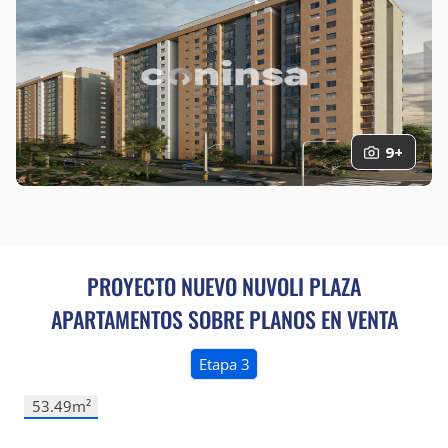
consagrados en el artículo 8° de la Ley 1581 de 2012 y
demás normatividad aplicable, entre otros, a dar
respuesta o no a las preguntas que traten sobre datos
sensibles o sobre los datos de las niñas, niños y
adolescente.
CONINSA me ha informado que en el
link:
https://www.coninsa.co/politica-de-tratamiento-
de-datos-personales-de-coninsa-ramon-h-sa,
puedo
9+
leer su Política en Materia de Protección de Datos
Personales y solicitar la actualización o remoción de mis
datos personales, escribiendo al correo
servicioalcliente@coninsa.co
, dirección Calle 55 # 45-
55 o telefónicamente el PBX de cada regional.
PROYECTO NUEVO
NUVOLI PLAZA
APARTAMENTOS
SOBRE PLANOS EN VENTA
Etapa 3
53.49m²