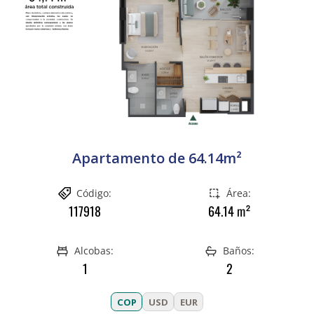
Apartamento de 64.14m²
Código:
Área:
117918
64.14
m²
Alcobas:
Baños:
1
2
COP
USD
EUR