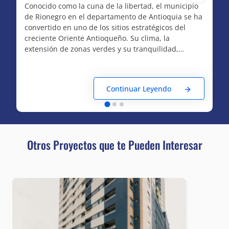
Conocido como la cuna de la libertad, el municipio
de Rionegro en el departamento de Antioquia se ha
convertido en uno de los sitios estratégicos del
creciente Oriente Antioqueño. Su clima, la
extensión de zonas verdes y su tranquilidad,
acompañada del calor de sus habitantes genera
una gran atracción a quienes desean una vida más
campestre sin dejar de lado las comodidades de
Continuar Leyendo
una ciudad.
Su cercanía con el Aeropuerto Internacional José
María Córdova, la Autopista Medellín - Bogotá, su
distribución geográfica y administrativa; además de
su gran infraestructura vial, hacen de este
Otros Proyectos que te Pueden Interesar
municipio ubicado en el valle de San Nicolás, el
lugar ideal para invertir y el epicentro de grandes
compañías que le apuestan al crecimiento de la
región y el país.