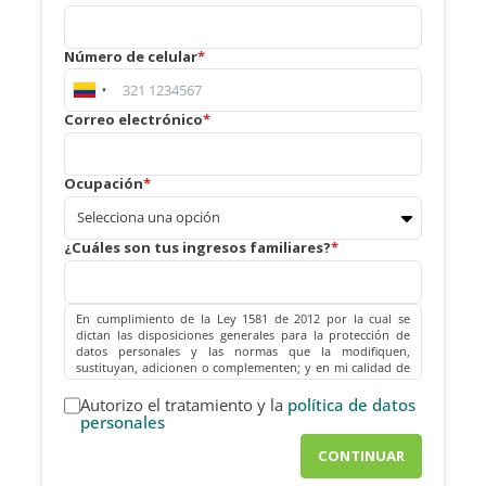
Número de celular
Correo electrónico
Ocupación
¿Cuáles son tus ingresos familiares?
En cumplimiento de la Ley 1581 de 2012 por la cual se
dictan las disposiciones generales para la protección de
datos personales y las normas que la modifiquen,
sustituyan, adicionen o complementen; y en mi calidad de
titular de los datos personales; emito mi consentimiento
previo, expreso e informado con una X en el recuadro
Autorizo el tratamiento y la
política de datos
inferior, para que la sociedad CONINSA y/o terceros con
personales
los cuales ésta acuerde en todo o en parte la realización de
cualquier actividad relativa o relacionada con el
CONTINUAR
tratamiento de datos personales en su calidad de
RESPONSABLE y/o ENCARGADA DEL TRATAMIENTO, decida