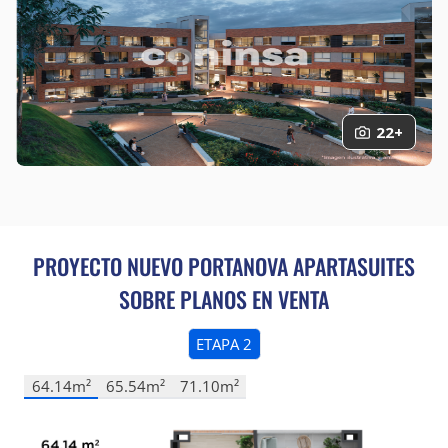
demás normatividad aplicable, entre otros, a dar
respuesta o no a las preguntas que traten sobre datos
sensibles o sobre los datos de las niñas, niños y
adolescente.
CONINSA me ha informado que en el
link:
https://www.coninsa.co/politica-de-tratamiento-
de-datos-personales-de-coninsa-ramon-h-sa,
puedo
22+
leer su Política en Materia de Protección de Datos
Personales y solicitar la actualización o remoción de mis
datos personales, escribiendo al correo
servicioalcliente@coninsa.co
, dirección Calle 55 # 45-
55 o telefónicamente el PBX de cada regional.
PROYECTO NUEVO
PORTANOVA APARTASUITES
SOBRE PLANOS EN VENTA
ETAPA 2
64.14m²
65.54m²
71.10m²