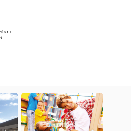
tú y tu
de