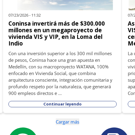
07/23/2026 - 11:32
07/2
Coninsa invertirá más de $300.000
As
millones en un megaproyecto de
VI
vivienda VIS y VIP, en la Loma del
ce
Indio
Me
Con una inversión superior a los 300 mil millones
La 
de pesos, Coninsa hace una gran apuesta en
con
Medellín, con su macroproyecto WATANA, 100%
viv
enfocado en Vivienda Social, que combina
pri
arquitectura consciente, integración comunitaria y
sup
profundo respeto por la naturaleza, que generará
apa
900 empleos directos e ...
Con
Continuar leyendo
Cargar más