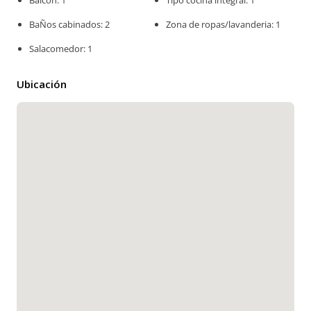
Balcon: 1
Tipo cocina integral: 1
BaÑos cabinados: 2
Zona de ropas/lavanderia: 1
Salacomedor: 1
Ubicación