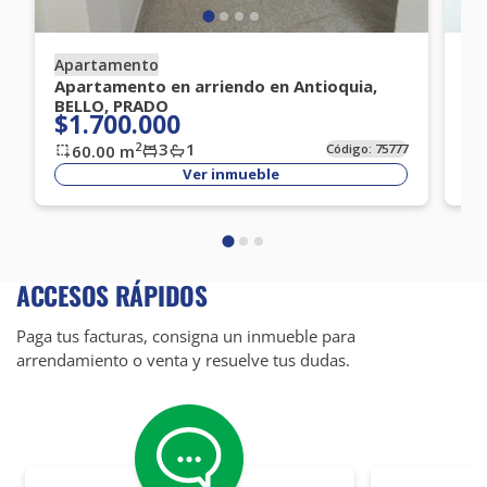
Apartamento
Ap
Apartamento en arriendo en Antioquia,
Ap
BELLO, PRADO
ME
$1.700.000
$
3
1
2
60.00
m
Código:
75777
Ver inmueble
ACCESOS RÁPIDOS
Paga tus facturas, consigna un inmueble para
arrendamiento o venta y resuelve tus dudas.