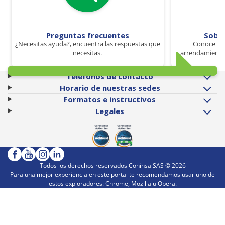
Preguntas frecuentes
Sobr
¿Necesitas ayuda?, encuentra las respuestas que
Conoce los
necesitas.
arrendamiento 
Teléfonos de contacto
Horario de nuestras sedes
Formatos e instructivos
Legales
Todos los derechos reservados Coninsa SAS ©
2026
Para una mejor experiencia en este portal te recomendamos usar uno de
estos exploradores: Chrome, Mozilla u Opera.