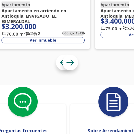
Apartamento
Apartamento
Apartamento en arriendo en
Apartamento e
Antioquia, ENVIGADO, EL
Antioquia, ME
$3.400.00
ESMERALDAL
$3.200.000
3
2
75.00
m
2
2
2
70.00
m
Código:
18436
Ve
Ver inmueble
Preguntas frecuentes
Sobre Arrendamien