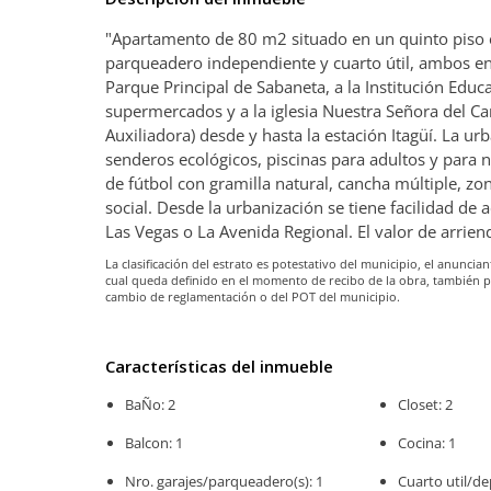
"Apartamento de 80 m2 situado en un quinto piso e
parqueadero independiente y cuarto útil, ambos en
Parque Principal de Sabaneta, a la Institución Educ
supermercados y a la iglesia Nuestra Señora del C
Auxiliadora) desde y hasta la estación Itagüí. La
senderos ecológicos, piscinas para adultos y para n
de fútbol con gramilla natural, cancha múltiple, z
social. Desde la urbanización se tiene facilidad de 
Las Vegas o La Avenida Regional. El valor de arrien
La clasificación del estrato es potestativo del municipio, el anunc
cual queda definido en el momento de recibo de la obra, también 
cambio de reglamentación o del POT del municipio.
Características del inmueble
BaÑo: 2
Closet: 2
Balcon: 1
Cocina: 1
Nro. garajes/parqueadero(s): 1
Cuarto util/de