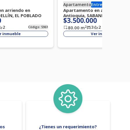
Apartamento
Entrega inmediata
n arriendo en
Apartamento en arriendo en
DELLÍN, EL POBLADO
Antioquia, SABANETA, LA FLOR
0
$3.500.000
2
3
2
2
Código:
5961
80.00
m
Códi
r inmueble
Ver inmueble
tos
¿Tienes un requerimiento?