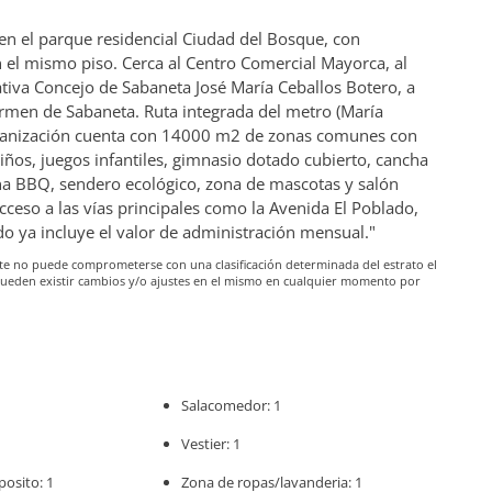
n el parque residencial Ciudad del Bosque, con
 el mismo piso. Cerca al Centro Comercial Mayorca, al
ativa Concejo de Sabaneta José María Ceballos Botero, a
armen de Sabaneta. Ruta integrada del metro (María
 urbanización cuenta con 14000 m2 de zonas comunes con
iños, juegos infantiles, gimnasio dotado cubierto, cancha
ona BBQ, sendero ecológico, zona de mascotas y salón
acceso a las vías principales como la Avenida El Poblado,
do ya incluye el valor de administración mensual."
iante no puede comprometerse con una clasificación determinada del estrato el
pueden existir cambios y/o ajustes en el mismo en cualquier momento por
Salacomedor: 1
Vestier: 1
posito: 1
Zona de ropas/lavanderia: 1