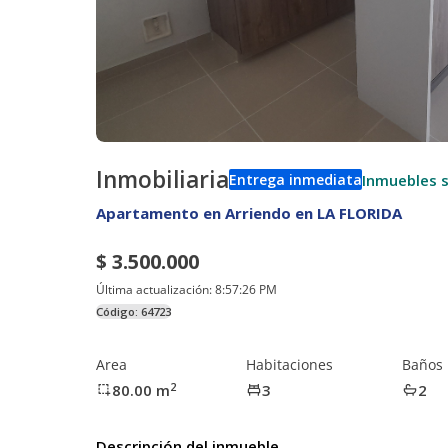
Inmobiliaria
Inmuebles s
Entrega inmediata
Apartamento en Arriendo en LA FLORIDA
$ 3.500.000
Última actualización:
8:57:26 PM
Código:
64723
Area
Habitaciones
Baños
2
80.00
m
3
2
Descripción del inmueble