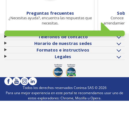
Preguntas frecuentes
Sobr
¿Necesitas ayuda?, encuentra las respuestas que
Conoce los
necesitas.
arrendamiento 
Teléfonos de contacto
Horario de nuestras sedes
Formatos e instructivos
Legales
Todos los derechos reservados Coninsa SAS ©
2026
Para una mejor experiencia en este portal te recomendamos usar uno de
estos exploradores: Chrome, Mozilla u Opera.