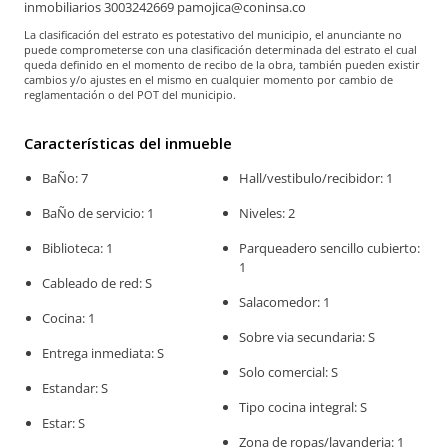
inmobiliarios 3003242669 pamojica@coninsa.co
La clasificación del estrato es potestativo del municipio, el anunciante no
puede comprometerse con una clasificación determinada del estrato el cual
queda definido en el momento de recibo de la obra, también pueden existir
cambios y/o ajustes en el mismo en cualquier momento por cambio de
reglamentación o del POT del municipio.
Características del inmueble
BaÑo: 7
Hall/vestibulo/recibidor: 1
BaÑo de servicio: 1
Niveles: 2
Biblioteca: 1
Parqueadero sencillo cubierto:
1
Cableado de red: S
Salacomedor: 1
Cocina: 1
Sobre via secundaria: S
Entrega inmediata: S
Solo comercial: S
Estandar: S
Tipo cocina integral: S
Estar: S
Zona de ropas/lavanderia: 1