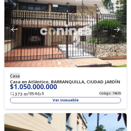
Casa
Casa en Atlántico, BARRANQUILLA, CIUDAD JARDÍN
$1.050.000.000
4
5
2
373
m
Código:
74635
Ver inmueble