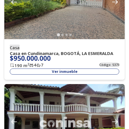
Casa
Casa en Cundinamarca, BOGOTÁ, LA ESMERALDA
$950.000.000
4
7
2
190
m
Código:
5373
Ver inmueble