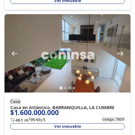
Ver inmueble
Casa
Casa en Atlántico, BARRANQUILLA, LA CUMBRE
$1.600.000.000
4
5
2
461
m
Código:
73071
Ver inmueble