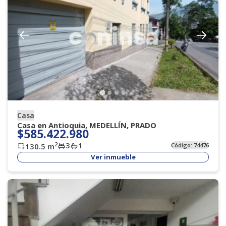
Casa
Casa en Antioquia, MEDELLÍN, PRADO
$585.422.980
3
1
2
130.5
m
Código:
74476
Ver inmueble