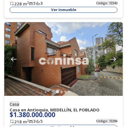
5
3
2
228
m
Código:
72343
Ver inmueble
Casa
Casa en Antioquia, MEDELLÍN, EL POBLADO
$1.380.000.000
3
5
2
218
m
Código:
72296