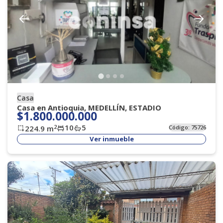
Casa
Casa en Antioquia, MEDELLÍN, ESTADIO
$1.800.000.000
10
5
2
224.9
m
Código:
75726
Ver inmueble