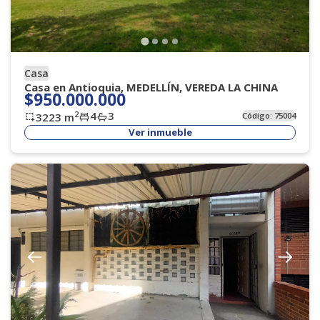
Casa
Casa en Antioquia, MEDELLÍN, VEREDA LA CHINA
$950.000.000
4
3
2
3223
m
Código:
75004
Ver inmueble