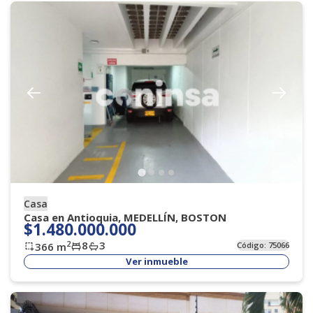
Casa
Casa en Antioquia, MEDELLÍN, BOSTON
$1.480.000.000
8
3
2
366
m
Código:
75066
Ver inmueble