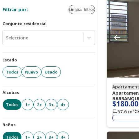
Filtrar por:
Limpiar filtros
Conjunto residencial
Seleccione
Estado
Todos
Nuevo
Usado
Apartamen
Alcobas
Apartament
BARRANQUI
$180.00
Todos
1+
2+
3+
4+
2
57.6
m
Baños
Todos
1+
2+
3+
4+