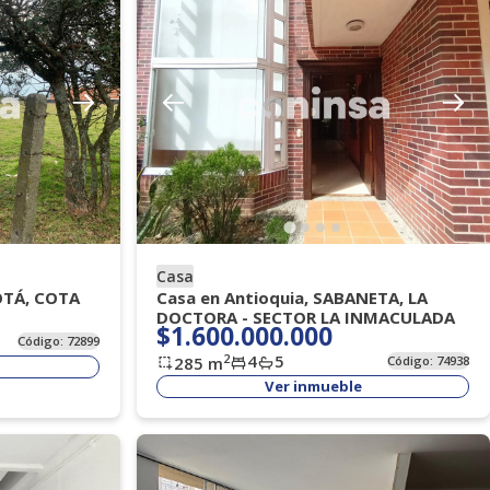
Casa
OTÁ, COTA
Casa en Antioquia, SABANETA, LA
DOCTORA - SECTOR LA INMACULADA
$1.600.000.000
Código:
72899
4
5
2
285
m
Código:
74938
Ver inmueble