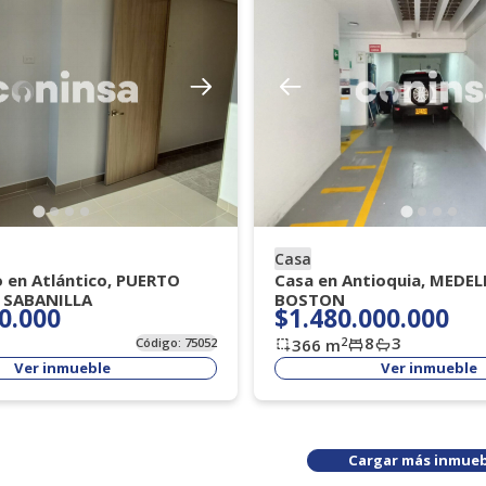
Casa
o en Atlántico, PUERTO
Casa en Antioquia, MEDEL
 SABANILLA
BOSTON
0.000
$1.480.000.000
8
3
2
Código:
75052
366
m
Ver inmueble
Ver inmueble
Cargar más inmueb