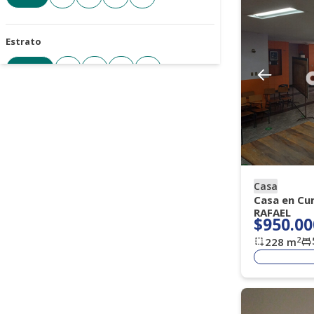
Estrato
Todos
3
4
5
6
Cantidad de parqueaderos
Todos
1+
2+
3+
4+
Casa
Tipo de parqueadero
Casa en Cu
RAFAEL
Seleccione
$950.00
2
228
m
Antigüedad de la propiedad
Seleccione