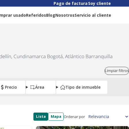
Pago de factura
Soy cliente
mprar usado
Referidos
Blog
Nosotros
Servicio al cliente
dellín, Cundinamarca Bogotá, Atlántico Barranquilla
Limpiar filtros
Precio
Área
Tipo de inmueble
Lista
Mapa
Ordenar por