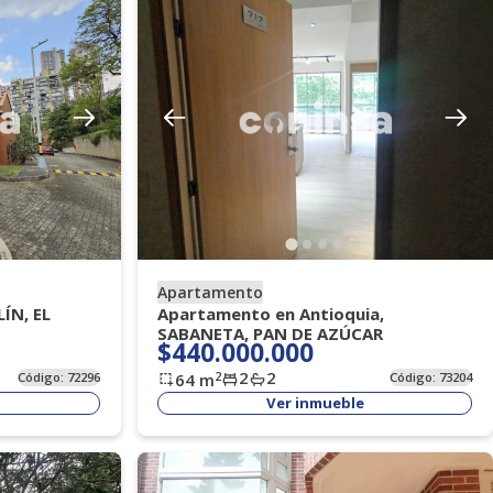
Apartamento
ÍN, EL
Apartamento en Antioquia,
SABANETA, PAN DE AZÚCAR
$440.000.000
2
2
2
Código:
72296
64
m
Código:
73204
Ver inmueble