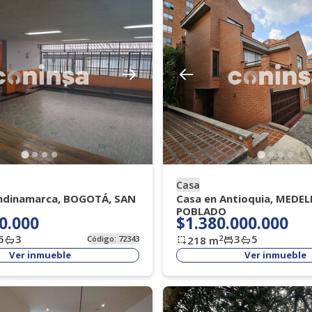
Casa
ndinamarca, BOGOTÁ, SAN
Casa en Antioquia, MEDELL
POBLADO
0.000
$1.380.000.000
5
3
3
5
2
Código:
72343
218
m
Ver inmueble
Ver inmueble