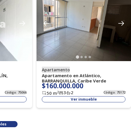
Apartamento
LÍN,
Apartamento en Atlántico,
BARRANQUILLA, Caribe Verde
$160.000.000
3
2
2
Código:
75066
50
m
Código:
75172
Ver inmueble
les