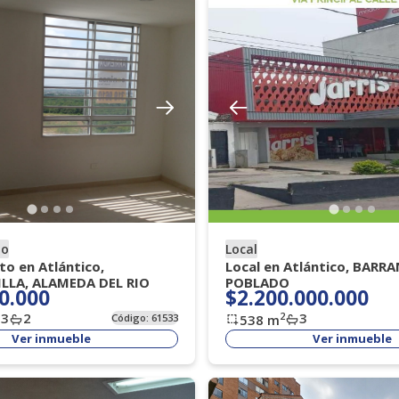
to
Local
o en Atlántico,
Local en Atlántico, BARRA
LLA, ALAMEDA DEL RIO
POBLADO
0.000
$2.200.000.000
3
2
3
2
Código:
61533
538
m
Ver inmueble
Ver inmueble