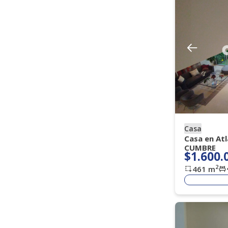
Amoblado
Si
No
Vigilancia
Todos
Porteria 7 X 24 H
(
)
(
15
)
Porteria 7 X 12
Porteria Dia
(
2
)
(
1
)
Casa
Casa en At
CUMBRE
$1.600.
2
461
m