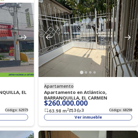
Apartamento
NQUILLA, EL
Apartamento en Atlántico,
BARRANQUILLA, EL CARMEN
$260.000.000
3
3
2
Código:
62973
63.98
m
Código:
68298
Ver inmueble