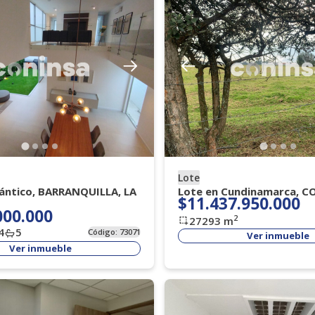
Lote
lántico, BARRANQUILLA, LA
Lote en Cundinamarca, C
$11.437.950.000
000.000
2
27293
m
4
5
Código:
73071
Ver inmueble
Ver inmueble