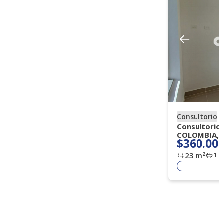
Consultorio
Consultori
COLOMBIA,
$360.00
1
2
23
m